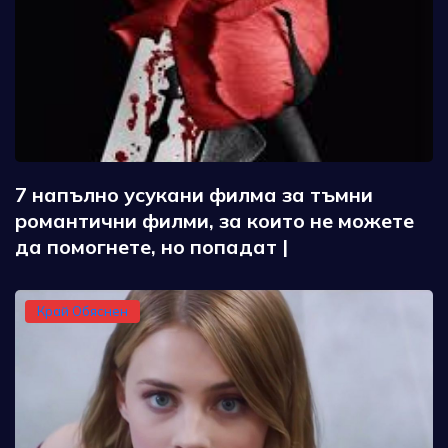
7 напълно усукани филма за тъмни
романтични филми, за които не можете
да помогнете, но попадат |
Край Обяснен