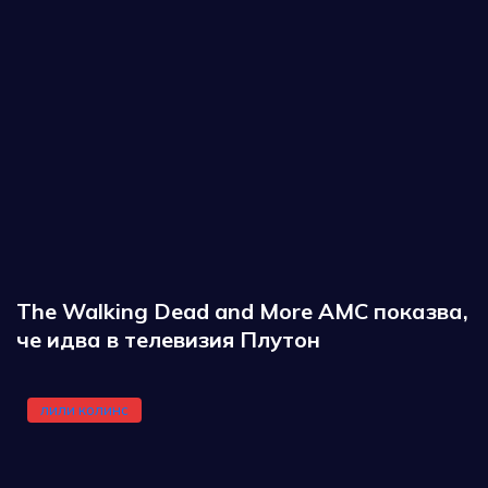
The Walking Dead and More AMC показва,
че идва в телевизия Плутон
лили колинс