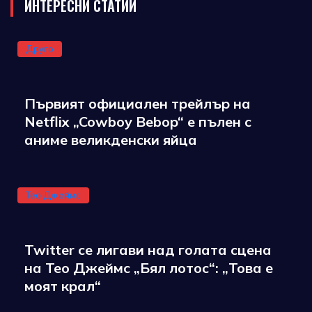
ИНТЕРЕСНИ СТАТИИ
Друго
Първият официален трейлър на
Netflix „Cowboy Bebop“ е пълен с
аниме великденски яйца
Тео Джеймс
Twitter се лигави над голата сцена
на Тео Джеймс „Бял лотос“: „Това е
моят крал“