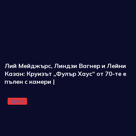
Лий Мейджърс, Линдзи Вагнер и Лейни
Казан: Круизът „Фулър Хаус“ от 70-те е
пълен с камери |
Други