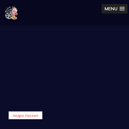
MENU
педро паскал