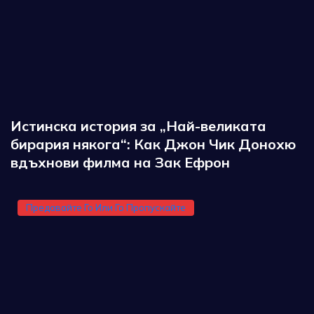
Истинска история за „Най-великата
бирария някога“: Как Джон Чик Донохю
вдъхнови филма на Зак Ефрон
Предавайте Го Или Го Пропускайте