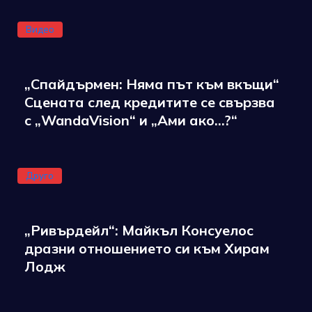
Видео
„Спайдърмен: Няма път към вкъщи“
Сцената след кредитите се свързва
с „WandaVision“ и „Ами ако…?“
Друго
„Ривърдейл“: Майкъл Консуелос
дразни отношението си към Хирам
Лодж