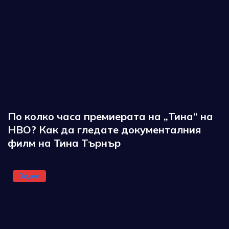
По колко часа премиерата на „Тина“ на
HBO? Как да гледате документалния
филм на Тина Търнър
Видео