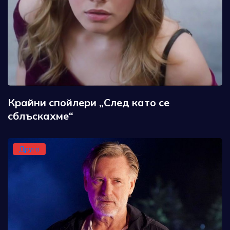
Крайни спойлери „След като се
сблъскахме“
Друго